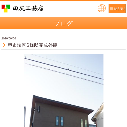
Pow
ered
ブログ
by
2026/06/06
堺市堺区S様邸完成外観